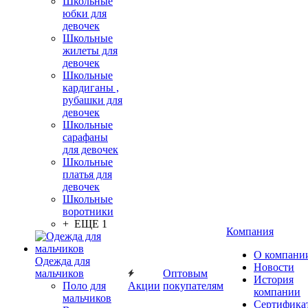
Школьные
юбки для
девочек
Школьные
жилеты для
девочек
Школьные
кардиганы ,
рубашки для
девочек
Школьные
сарафаны
для девочек
Школьные
платья для
девочек
Школьные
воротники
+ ЕЩЕ 1
Компания
О компани
Одежда для
Новости
мальчиков
Оптовым
История
Поло для
Акции
покупателям
компании
мальчиков
Сертифика