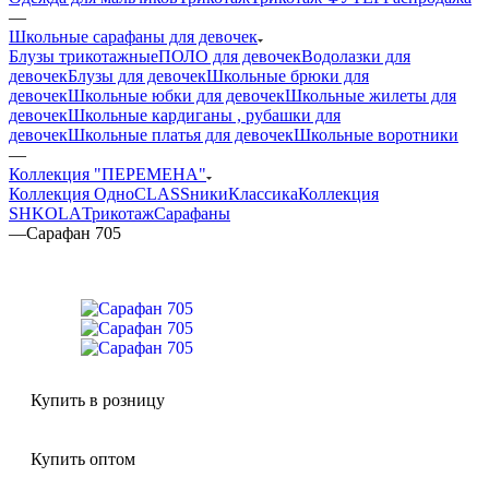
—
Школьные сарафаны для девочек
Блузы трикотажные
ПОЛО для девочек
Водолазки для
девочек
Блузы для девочек
Школьные брюки для
девочек
Школьные юбки для девочек
Школьные жилеты для
девочек
Школьные кардиганы , рубашки для
девочек
Школьные платья для девочек
Школьные воротники
—
Коллекция "ПЕРЕМЕНА"
Коллекция ОдноCLASSники
Классика
Коллекция
SHKOLA
Трикотаж
Сарафаны
—
Сарафан 705
Купить в розницу
Купить оптом