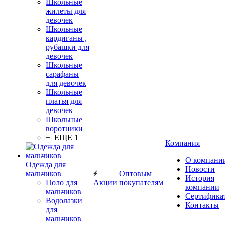
Школьные
жилеты для
девочек
Школьные
кардиганы ,
рубашки для
девочек
Школьные
сарафаны
для девочек
Школьные
платья для
девочек
Школьные
воротники
+ ЕЩЕ 1
Компания
О компани
Одежда для
Новости
мальчиков
Оптовым
История
Поло для
Акции
покупателям
компании
мальчиков
Сертифика
Водолазки
Контакты
для
мальчиков