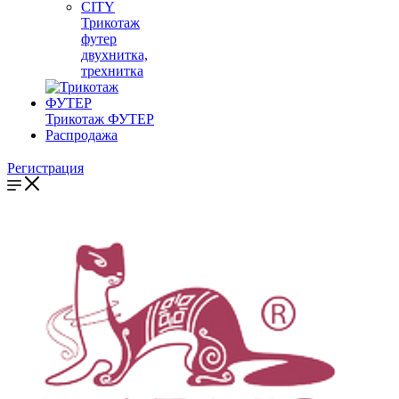
CITY
Трикотаж
футер
двухнитка,
трехнитка
Трикотаж ФУТЕР
Распродажа
Регистрация