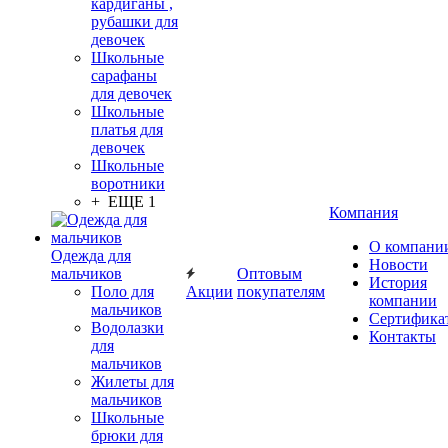
кардиганы ,
рубашки для
девочек
Школьные
сарафаны
для девочек
Школьные
платья для
девочек
Школьные
воротники
+ ЕЩЕ 1
Компания
О компани
Одежда для
Новости
мальчиков
Оптовым
История
Поло для
Акции
покупателям
компании
мальчиков
Сертифика
Водолазки
Контакты
для
мальчиков
Жилеты для
мальчиков
Школьные
брюки для